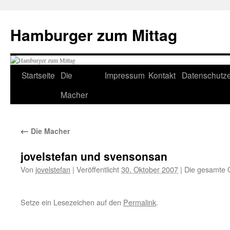
Hamburger zum Mittag
Startseite
Die
Impressum
Kontakt
Datenschutze
Zum
Macher
Inhalt
springen
←
Die Macher
jovelstefan und svensonsan
Von
jovelstefan
|
Veröffentlicht
30. Oktober 2007
|
Die gesamte 
Setze ein Lesezeichen auf den
Permalink
.