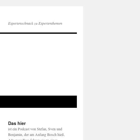
Expertenschnack zu Expertenthemen
Das hier
ist ein Podcast von Stefan, Sven und
Benjamin, der am Anfang Bosch hieß.