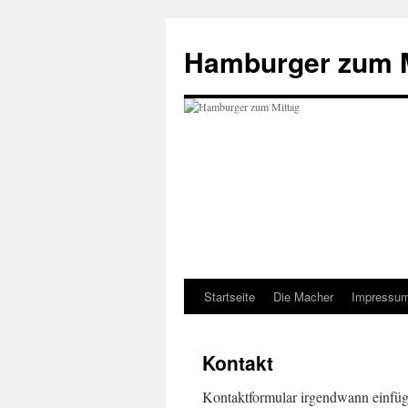
Hamburger zum M
Startseite
Die Macher
Impressu
Zum
Inhalt
Kontakt
springen
Kontaktformular irgendwann einfüge