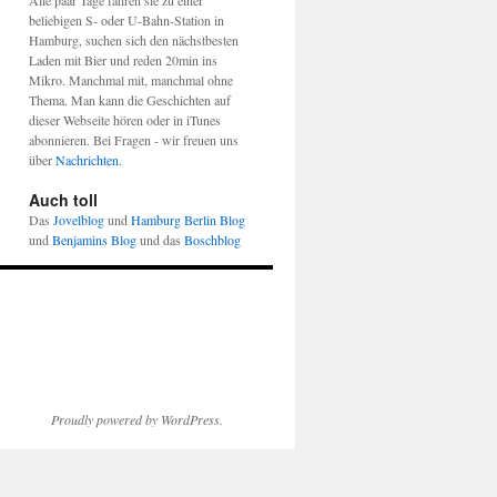
Alle paar Tage fahren sie zu einer
beliebigen S- oder U-Bahn-Station in
Hamburg, suchen sich den nächstbesten
Laden mit Bier und reden 20min ins
Mikro. Manchmal mit, manchmal ohne
Thema. Man kann die Geschichten auf
dieser Webseite hören oder in iTunes
abonnieren. Bei Fragen - wir freuen uns
über
Nachrichten
.
Auch toll
Das
Jovelblog
und
Hamburg Berlin Blog
und
Benjamins Blog
und das
Boschblog
Proudly powered by WordPress.