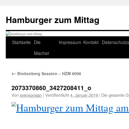
Hamburger zum Mittag
Zum
Startseite
Die
Impressum
Kontakt
Datenschutze
Inhalt
Macher
springen
←
Breitenberg Session – HZM #006
2073370860_3427208411_o
Von
svensonsan
|
Veröffentlicht
4. Januar 2019
|
Die gesamte G