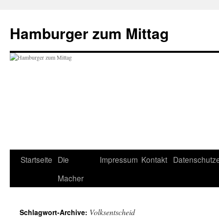
Hamburger zum Mittag
Startseite
Die
Impressum
Kontakt
Datenschutze
Zum
Macher
Inhalt
springen
Volksentscheid
Schlagwort-Archive: