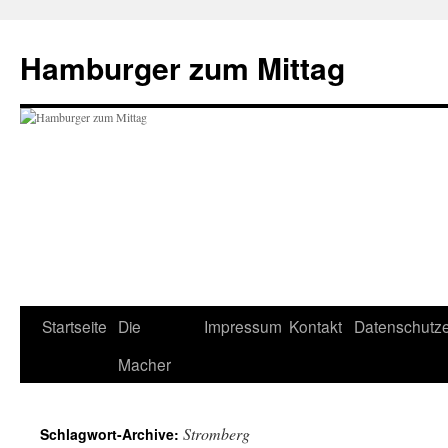
Hamburger zum Mittag
Zum
Startseite
Die
Impressum
Kontakt
Datenschutze
Inhalt
Macher
springen
Stromberg
Schlagwort-Archive: