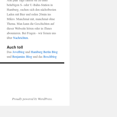
Alle paar Tage fahren sie zu einer
beliebigen S- oder U-Bahn-Station in
Hamburg, suchen sich den nächstbesten
Laden mit Bier und reden 20min ins
Mikro. Manchmal mit, manchmal ohne
Thema. Man kann die Geschichten auf
dieser Webseite hören oder in iTunes
abonnieren. Bei Fragen - wir freuen uns
über
Nachrichten
.
Auch toll
Das
Jovelblog
und
Hamburg Berlin Blog
und
Benjamins Blog
und das
Boschblog
Proudly powered by WordPress.