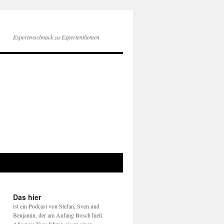
Expertenschnack zu Expertenthemen
Das hier
ist ein Podcast von Stefan, Sven und
Benjamin, der am Anfang Bosch hieß.