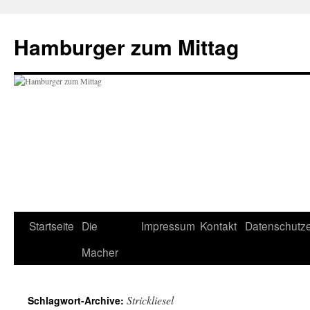
Hamburger zum Mittag
Zum
Startseite
Die
Impressum
Kontakt
Datenschutze
Inhalt
Macher
springen
Strickliesel
Schlagwort-Archive: