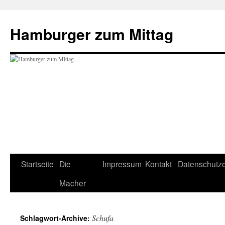
Hamburger zum Mittag
Zum
Startseite
Die
Impressum
Kontakt
Datenschutze
Inhalt
Macher
springen
Schufa
Schlagwort-Archive: