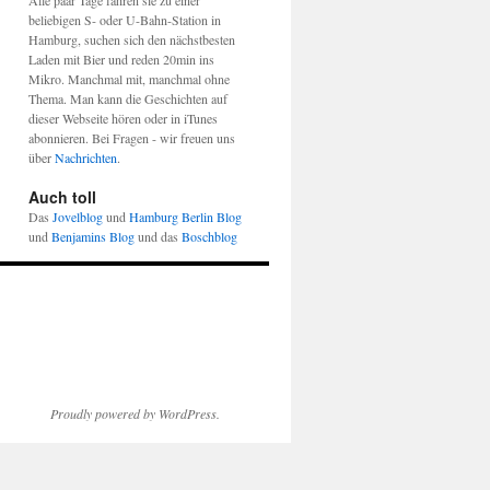
Alle paar Tage fahren sie zu einer
beliebigen S- oder U-Bahn-Station in
Hamburg, suchen sich den nächstbesten
Laden mit Bier und reden 20min ins
Mikro. Manchmal mit, manchmal ohne
Thema. Man kann die Geschichten auf
dieser Webseite hören oder in iTunes
abonnieren. Bei Fragen - wir freuen uns
über
Nachrichten
.
Auch toll
Das
Jovelblog
und
Hamburg Berlin Blog
und
Benjamins Blog
und das
Boschblog
Proudly powered by WordPress.