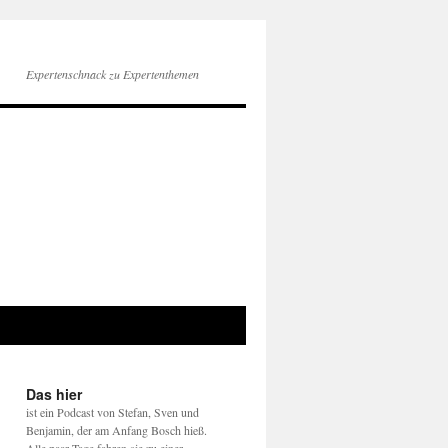
Expertenschnack zu Expertenthemen
Das hier
ist ein Podcast von Stefan, Sven und
Benjamin, der am Anfang Bosch hieß.