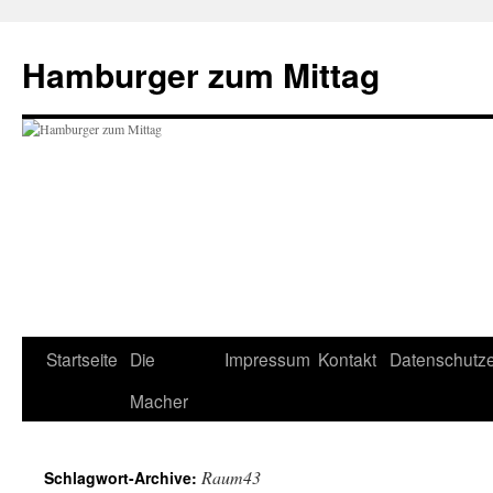
Hamburger zum Mittag
Zum
Startseite
Die
Impressum
Kontakt
Datenschutze
Inhalt
Macher
springen
Raum43
Schlagwort-Archive: