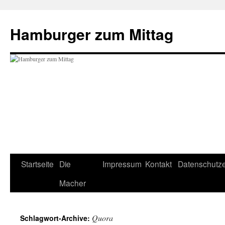
Hamburger zum Mittag
Startseite
Die
Impressum
Kontakt
Datenschutze
Zum
Macher
Inhalt
springen
Quora
Schlagwort-Archive: