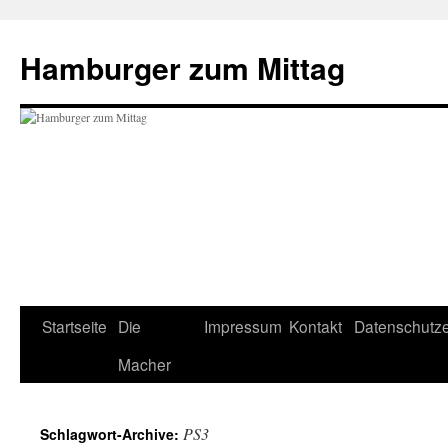
Hamburger zum Mittag
Zum
Startseite
Die
Impressum
Kontakt
Datenschutze
Inhalt
Macher
springen
PS3
Schlagwort-Archive: