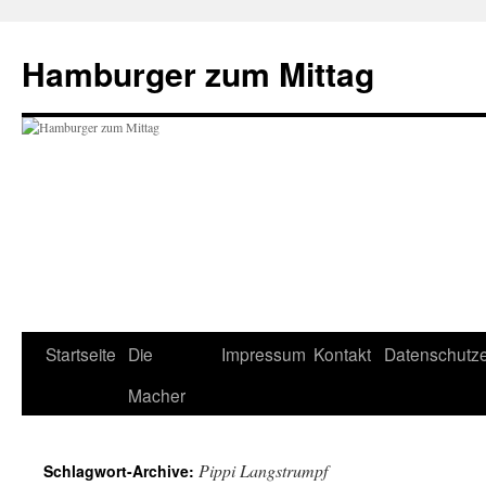
Hamburger zum Mittag
Startseite
Die
Impressum
Kontakt
Datenschutze
Zum
Macher
Inhalt
springen
Pippi Langstrumpf
Schlagwort-Archive: