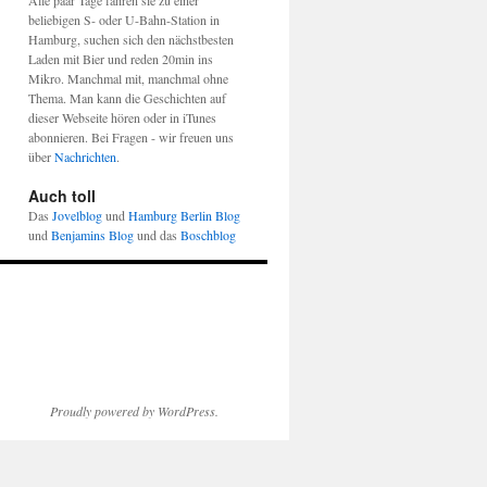
Alle paar Tage fahren sie zu einer
beliebigen S- oder U-Bahn-Station in
Hamburg, suchen sich den nächstbesten
Laden mit Bier und reden 20min ins
Mikro. Manchmal mit, manchmal ohne
Thema. Man kann die Geschichten auf
dieser Webseite hören oder in iTunes
abonnieren. Bei Fragen - wir freuen uns
über
Nachrichten
.
Auch toll
Das
Jovelblog
und
Hamburg Berlin Blog
und
Benjamins Blog
und das
Boschblog
Proudly powered by WordPress.