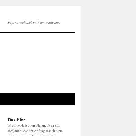
Expertenschnack zu Expertenthemen
Das hier
ist ein Podcast von Stefan, Sven und
Benjamin, der am Anfang Bosch hieß.