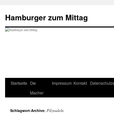
Hamburger zum Mittag
Startseite
Die
Impressum
Kontakt
Datenschutze
Zum
Macher
Inhalt
springen
Pilznudeln
Schlagwort-Archive: