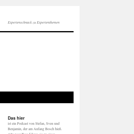
Expertenschnack zu Expertenthemen
Das hier
ist ein Podcast von Stefan, Sven und
Benjamin, der am Anfang Bosch hieß.