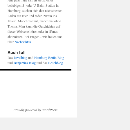
Alle paar Tage fahren sie zu einer
beliebigen S- oder U-Bahn-Station in
Hamburg, suchen sich den nächstbesten
Laden mit Bier und reden 20min ins
Mikro. Manchmal mit, manchmal ohne
Thema. Man kann die Geschichten auf
dieser Webseite hören oder in iTunes
abonnieren. Bei Fragen - wir freuen uns
über
Nachrichten
.
Auch toll
Das
Jovelblog
und
Hamburg Berlin Blog
und
Benjamins Blog
und das
Boschblog
Proudly powered by WordPress.