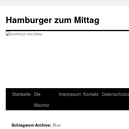
Hamburger zum Mittag
Startseite
Die
Impressum
Kontakt
Datenschutze
Zum
Macher
Inhalt
springen
Pest
Schlagwort-Archive: