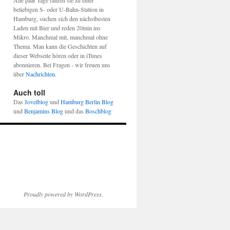
Alle paar Tage fahren sie zu einer
beliebigen S- oder U-Bahn-Station in
Hamburg, suchen sich den nächstbesten
Laden mit Bier und reden 20min ins
Mikro. Manchmal mit, manchmal ohne
Thema. Man kann die Geschichten auf
dieser Webseite hören oder in iTunes
abonnieren. Bei Fragen - wir freuen uns
über
Nachrichten
.
Auch toll
Das
Jovelblog
und
Hamburg Berlin Blog
und
Benjamins Blog
und das
Boschblog
Proudly powered by WordPress.