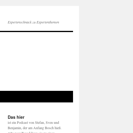
Expertenschnack zu Expertenthemen
Das hier
ist ein Podcast von Stefan, Sven und
Benjamin, der am Anfang Bosch hieß.