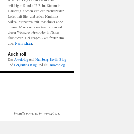
Alle paar Tage fahren sie zu einer
beliebigen S- oder U-Bahn-Station in
Hamburg, suchen sich den nächstbesten
Laden mit Bier und reden 20min ins
Mikro. Manchmal mit, manchmal ohne
Thema. Man kann die Geschichten auf
dieser Webseite hören oder in iTunes
abonnieren. Bei Fragen - wir freuen uns
über
Nachrichten
.
Auch toll
Das
Jovelblog
und
Hamburg Berlin Blog
und
Benjamins Blog
und das
Boschblog
Proudly powered by WordPress.