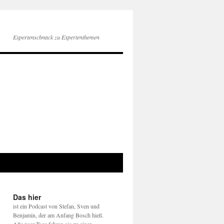
Expertenschnack zu Expertenthemen
Das hier
ist ein Podcast von Stefan, Sven und
Benjamin, der am Anfang Bosch hieß.