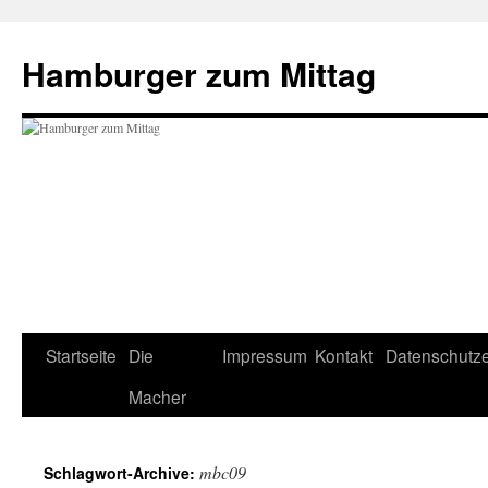
Hamburger zum Mittag
Zum
Startseite
Die
Impressum
Kontakt
Datenschutze
Inhalt
Macher
springen
mbc09
Schlagwort-Archive: