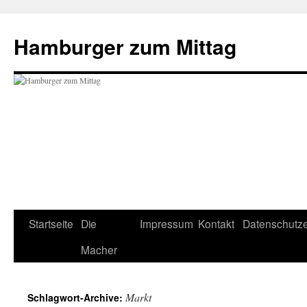
Hamburger zum Mittag
Zum
Startseite
Die
Impressum
Kontakt
Datenschutze
Inhalt
Macher
springen
Markt
Schlagwort-Archive: