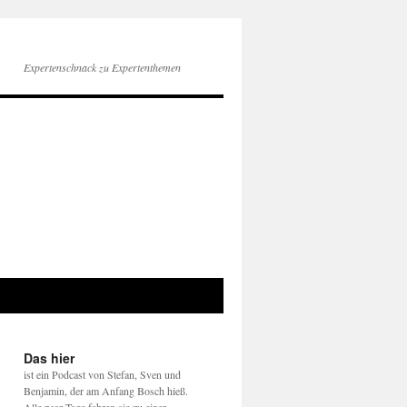
Expertenschnack zu Expertenthemen
Das hier
ist ein Podcast von Stefan, Sven und
Benjamin, der am Anfang Bosch hieß.