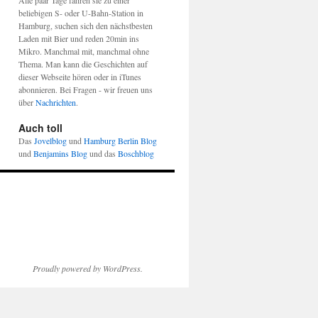
Alle paar Tage fahren sie zu einer
beliebigen S- oder U-Bahn-Station in
Hamburg, suchen sich den nächstbesten
Laden mit Bier und reden 20min ins
Mikro. Manchmal mit, manchmal ohne
Thema. Man kann die Geschichten auf
dieser Webseite hören oder in iTunes
abonnieren. Bei Fragen - wir freuen uns
über
Nachrichten
.
Auch toll
Das
Jovelblog
und
Hamburg Berlin Blog
und
Benjamins Blog
und das
Boschblog
Proudly powered by WordPress.