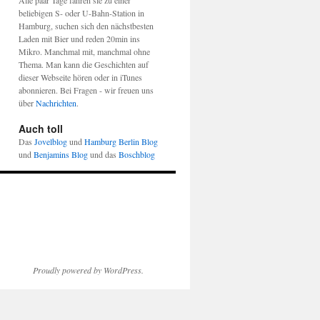
Alle paar Tage fahren sie zu einer
beliebigen S- oder U-Bahn-Station in
Hamburg, suchen sich den nächstbesten
Laden mit Bier und reden 20min ins
Mikro. Manchmal mit, manchmal ohne
Thema. Man kann die Geschichten auf
dieser Webseite hören oder in iTunes
abonnieren. Bei Fragen - wir freuen uns
über
Nachrichten
.
Auch toll
Das
Jovelblog
und
Hamburg Berlin Blog
und
Benjamins Blog
und das
Boschblog
Proudly powered by WordPress.