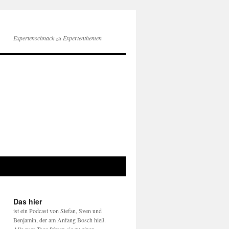
Expertenschnack zu Expertenthemen
Das hier
ist ein Podcast von Stefan, Sven und
Benjamin, der am Anfang Bosch hieß.