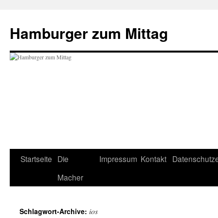
Hamburger zum Mittag
Startseite
Die
Impressum
Kontakt
Datenschutze
Zum
Macher
Inhalt
springen
ios
Schlagwort-Archive: