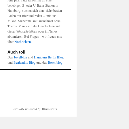
Alle paar Tage fahren sie zu einer
beliebigen S- oder U-Bahn-Station in
Hamburg, suchen sich den nächstbesten
Laden mit Bier und reden 20min ins
Mikro. Manchmal mit, manchmal ohne
Thema. Man kann die Geschichten auf
dieser Webseite hören oder in iTunes
abonnieren. Bei Fragen - wir freuen uns
über
Nachrichten
.
Auch toll
Das
Jovelblog
und
Hamburg Berlin Blog
und
Benjamins Blog
und das
Boschblog
Proudly powered by WordPress.