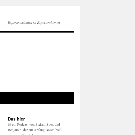
Expertenschnack zu Expertenthemen
Das hier
ist ein Podcast von Stefan, Sven und
Benjamin, der am Anfang Bosch hieß.