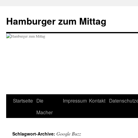
Hamburger zum Mittag
Zum
Startseite
Die
Impressum
Kontakt
Datenschutze
Inhalt
Macher
springen
Google Buzz
Schlagwort-Archive: