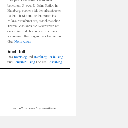
Alle paar Tage fahren sie zu einer
beliebigen S- oder U-Bahn-Station in
Hamburg, suchen sich den nächstbesten
Laden mit Bier und reden 20min ins
Mikro. Manchmal mit, manchmal ohne
Thema. Man kann die Geschichten auf
dieser Webseite hören oder in iTunes
abonnieren. Bei Fragen - wir freuen uns
über
Nachrichten
.
Auch toll
Das
Jovelblog
und
Hamburg Berlin Blog
und
Benjamins Blog
und das
Boschblog
Proudly powered by WordPress.