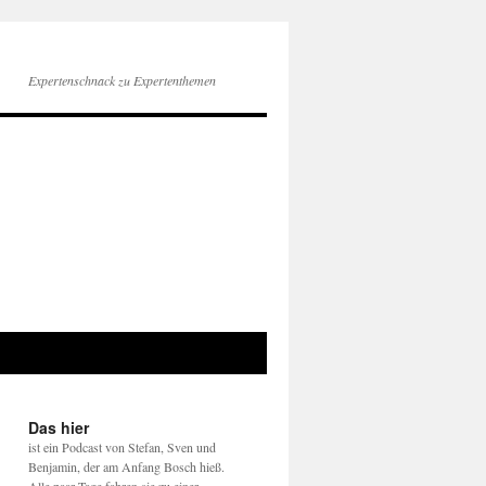
Expertenschnack zu Expertenthemen
Das hier
ist ein Podcast von Stefan, Sven und
Benjamin, der am Anfang Bosch hieß.