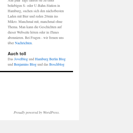
Alle paar Tage fahren sie zu einer
beliebigen S- oder U-Bahn-Station in
Hamburg, suchen sich den nächstbesten
Laden mit Bier und reden 20min ins
Mikro. Manchmal mit, manchmal ohne
Thema. Man kann die Geschichten auf
dieser Webseite hören oder in iTunes
abonnieren. Bei Fragen - wir freuen uns
über
Nachrichten
.
Auch toll
Das
Jovelblog
und
Hamburg Berlin Blog
und
Benjamins Blog
und das
Boschblog
Proudly powered by WordPress.