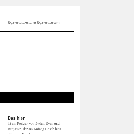
Expertenschnack zu Expertenthemen
Das hier
ist ein Podcast von Stefan, Sven und
Benjamin, der am Anfang Bosch hieß.