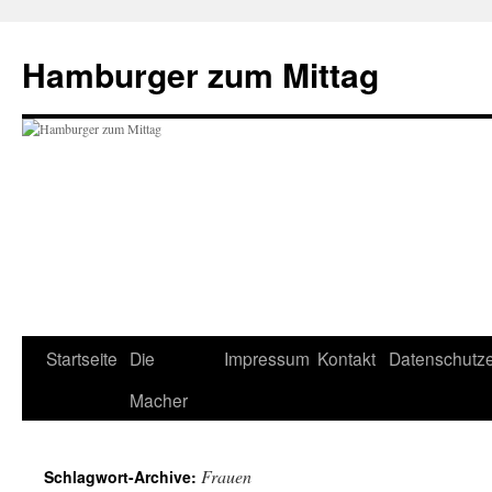
Hamburger zum Mittag
Zum
Startseite
Die
Impressum
Kontakt
Datenschutze
Inhalt
Macher
springen
Frauen
Schlagwort-Archive: