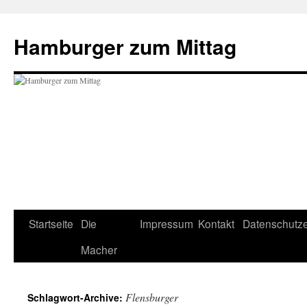
Hamburger zum Mittag
Zum
Startseite
Die
Impressum
Kontakt
Datenschutze
Inhalt
Macher
springen
Flensburger
Schlagwort-Archive: