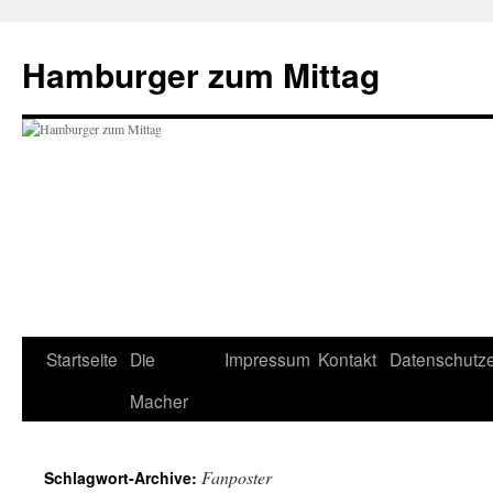
Hamburger zum Mittag
Startseite
Die
Impressum
Kontakt
Datenschutze
Zum
Macher
Inhalt
springen
Fanposter
Schlagwort-Archive: