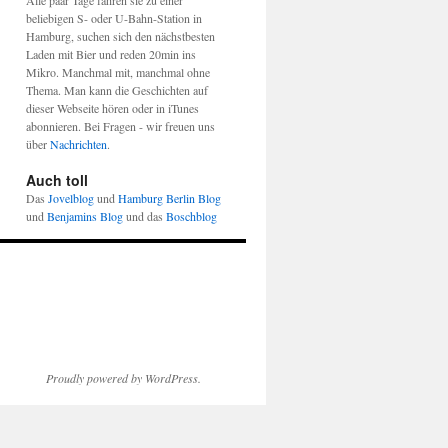
Alle paar Tage fahren sie zu einer
beliebigen S- oder U-Bahn-Station in
Hamburg, suchen sich den nächstbesten
Laden mit Bier und reden 20min ins
Mikro. Manchmal mit, manchmal ohne
Thema. Man kann die Geschichten auf
dieser Webseite hören oder in iTunes
abonnieren. Bei Fragen - wir freuen uns
über
Nachrichten
.
Auch toll
Das
Jovelblog
und
Hamburg Berlin Blog
und
Benjamins Blog
und das
Boschblog
Proudly powered by WordPress.