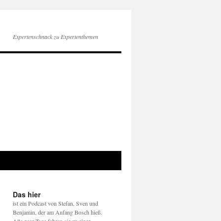
Expertenschnack zu Expertenthemen
Das hier
ist ein Podcast von Stefan, Sven und
Benjamin, der am Anfang Bosch hieß.