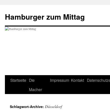
Hamburger zum Mittag
Zum
Startseite
Die
Impressum
Kontakt
Datenschutze
Inhalt
Macher
springen
Düsseldorf
Schlagwort-Archive: