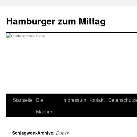
Hamburger zum Mittag
Zum
Startseite
Die
Impressum
Kontakt
Datenschutze
Inhalt
Macher
springen
Döner
Schlagwort-Archive: