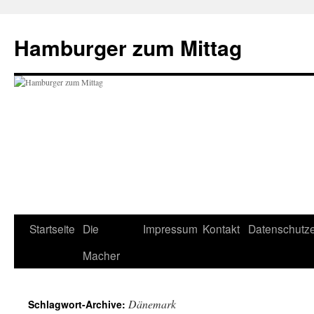
Hamburger zum Mittag
Startseite
Die
Impressum
Kontakt
Datenschutze
Zum
Macher
Inhalt
springen
Dänemark
Schlagwort-Archive: