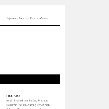
Expertenschnack zu Expertenthemen
Das hier
ist ein Podcast von Stefan, Sven und
Benjamin, der am Anfang Bosch hieß.