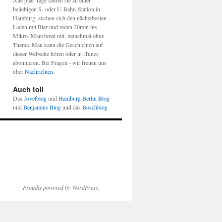
Alle paar Tage fahren sie zu einer
beliebigen S- oder U-Bahn-Station in
Hamburg, suchen sich den nächstbesten
Laden mit Bier und reden 20min ins
Mikro. Manchmal mit, manchmal ohne
Thema. Man kann die Geschichten auf
dieser Webseite hören oder in iTunes
abonnieren. Bei Fragen - wir freuen uns
über
Nachrichten
.
Auch toll
Das
Jovelblog
und
Hamburg Berlin Blog
und
Benjamins Blog
und das
Boschblog
Proudly powered by WordPress.