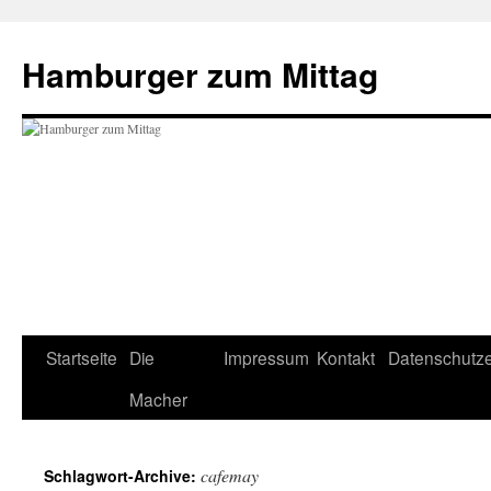
Hamburger zum Mittag
Startseite
Die
Impressum
Kontakt
Datenschutze
Zum
Macher
Inhalt
springen
cafemay
Schlagwort-Archive: