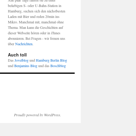
Alle paar Tage fahren sie zu einer
beliebigen S- oder U-Bahn-Station in
Hamburg, suchen sich den nächstbesten
Laden mit Bier und reden 20min ins
Mikro. Manchmal mit, manchmal ohne
Thema. Man kann die Geschichten auf
dieser Webseite hören oder in iTunes
abonnieren. Bei Fragen - wir freuen uns
über
Nachrichten
.
Auch toll
Das
Jovelblog
und
Hamburg Berlin Blog
und
Benjamins Blog
und das
Boschblog
Proudly powered by WordPress.