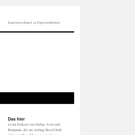
Expertenschnack zu Expertenthemen
Das hier
ist ein Podcast von Stefan, Sven und
Benjamin, der am Anfang Bosch hieß.