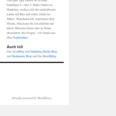
Alle paar Tage fahren sie zu einer
beliebigen S- oder U-Bahn-Station in
Hamburg, suchen sich den nächstbesten
Laden mit Bier und reden 20min ins
Mikro. Manchmal mit, manchmal ohne
Thema. Man kann die Geschichten auf
dieser Webseite hören oder in iTunes
abonnieren. Bei Fragen - wir freuen uns
über
Nachrichten
.
Auch toll
Das
Jovelblog
und
Hamburg Berlin Blog
und
Benjamins Blog
und das
Boschblog
Proudly powered by WordPress.