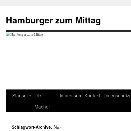
Hamburger zum Mittag
Zum
Startseite
Die
Impressum
Kontakt
Datenschutze
Inhalt
Macher
springen
blur
Schlagwort-Archive: