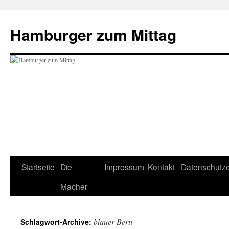
Hamburger zum Mittag
Zum
Startseite
Die
Impressum
Kontakt
Datenschutze
Inhalt
Macher
springen
blauer Berti
Schlagwort-Archive: