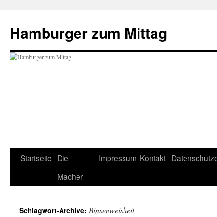
Hamburger zum Mittag
Zum
Startseite
Die
Impressum
Kontakt
Datenschutze
Inhalt
Macher
springen
Binsenweisheit
Schlagwort-Archive: