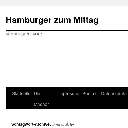
Hamburger zum Mittag
Startseite
Die
Impressum
Kontakt
Datenschutze
Zum
Macher
Inhalt
springen
binnenalster
Schlagwort-Archive: