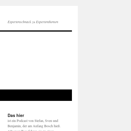
Expertenschnack zu Expertenthemen
Das hier
ist ein Podcast von Stefan, Sven und
Benjamin, der am Anfang Bosch hieß.