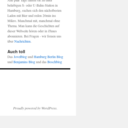
Alle paar Tage fahren sie zu einer
beliebigen S- oder U-Bahn-Station in
Hamburg, suchen sich den nächstbesten
Laden mit Bier und reden 20min ins
Mikro. Manchmal mit, manchmal ohne
Thema. Man kann die Geschichten auf
dieser Webseite hören oder in iTunes
abonnieren. Bei Fragen - wir freuen uns
über
Nachrichten
.
Auch toll
Das
Jovelblog
und
Hamburg Berlin Blog
und
Benjamins Blog
und das
Boschblog
Proudly powered by WordPress.