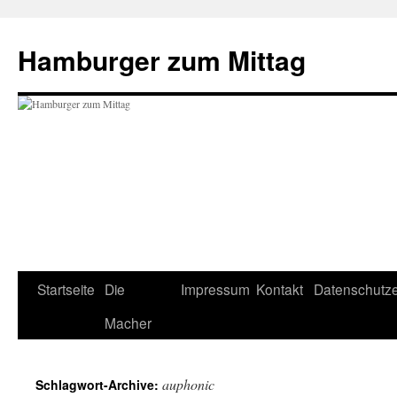
Hamburger zum Mittag
Startseite
Die
Impressum
Kontakt
Datenschutze
Zum
Macher
Inhalt
springen
auphonic
Schlagwort-Archive: