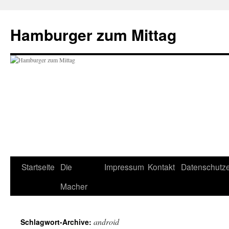
Hamburger zum Mittag
Zum
Startseite
Die
Impressum
Kontakt
Datenschutze
Inhalt
Macher
springen
android
Schlagwort-Archive: