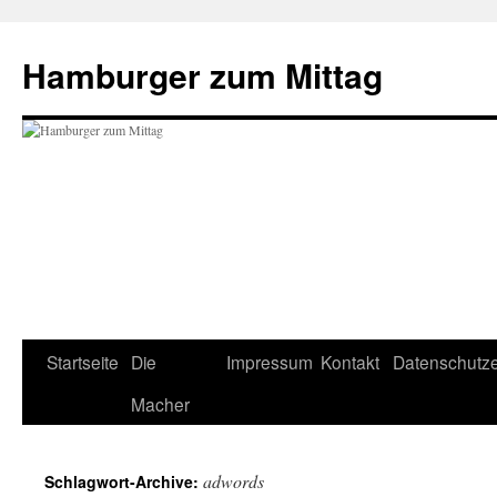
Hamburger zum Mittag
Startseite
Die
Impressum
Kontakt
Datenschutze
Zum
Macher
Inhalt
springen
adwords
Schlagwort-Archive: